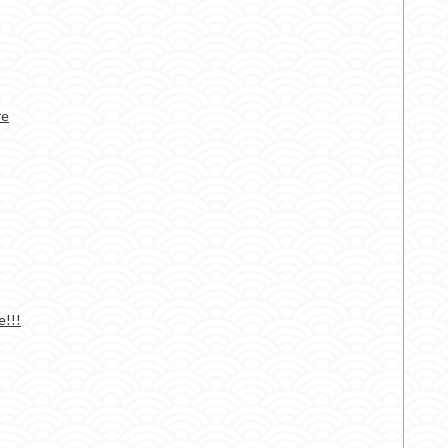
re
e!!!