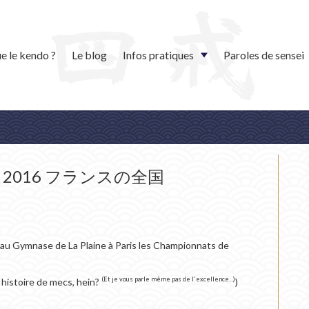
e le kendo ?
Le blog
Infos pratiques
Paroles de sensei
ance 2016 フランスの全国
 au Gymnase de La Plaine à Paris les Championnats de
(Et je vous parle même pas de l'excellence...)
 histoire de mecs, hein?
)