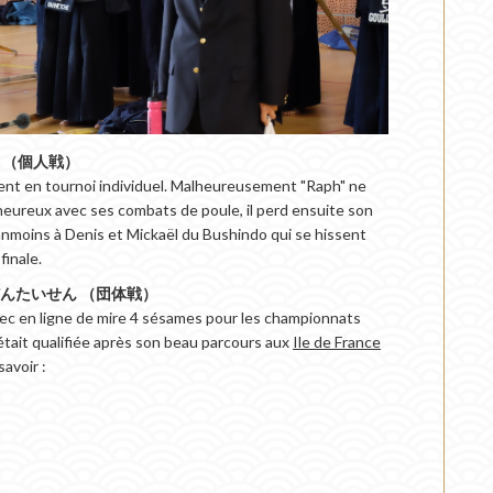
んせん （個人戦）
ent en tournoi individuel. Malheureusement "Raph" ne
 heureux avec ses combats de poule, il perd ensuite son
anmoins à Denis et Mickaël du Bushindo qui se hissent
inale.
pes : だんたいせん （団体戦）
vec en ligne de mire 4 sésames pour les championnats
était qualifiée après son beau parcours aux
Ile de France
savoir :