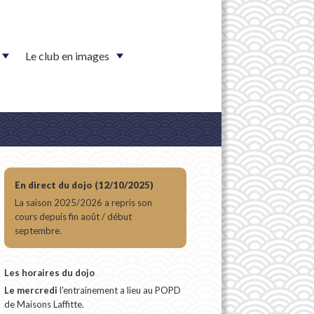
Le club en images
En direct du dojo (12/10/2025)
La saison 2025/2026 a repris son
cours depuis fin août / début
septembre.
Les horaires du dojo
Le mercredi
l'entrainement a lieu au POPD
de Maisons Laffitte.