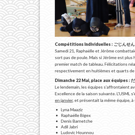
Compétitions Individuelles : ごじ
Samedi 21, Raphaëlle et Jérôme combattai
sort pas de poule. Mais si Jérôme est plus
premier match de tableau. Félicitations né
respectivement en huitièmes et quarts de f
Dimanche 22 Mai, place aux équi
Le lendemain, les équipes s'affrontaient a
Excellence de la saison suivante. L'USML s'
en janvier
, et présentait la même équipe, à 
Lyna Maaziz
Raphaëlle Bigex
Denis Barnetche
Adil Jabri
Ludovic Hounnou