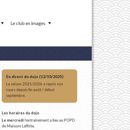
Le club en images
En direct du dojo (12/10/2025)
La saison 2025/2026 a repris son
cours depuis fin août / début
septembre.
Les horaires du dojo
Le mercredi
l'entrainement a lieu au POPD
de Maisons Laffitte.