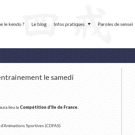
e le kendo ?
Le blog
Infos pratiques
Paroles de sensei
entrainement le samedi
ura lieu la
Compétition d'Ile de France
.
 d’Animations Sportives (CDFAS)