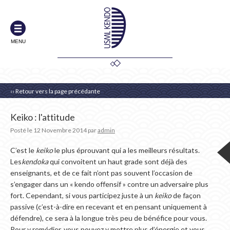
MENU
‹‹ Retour vers la page précédante
Keiko : l'attitude
Posté le
12 Novembre 2014
par
admin
C’est le
keiko
le plus éprouvant qui a les meilleurs résultats.
Les
kendoka
qui convoitent un haut grade sont déjà des
enseignants, et de ce fait n’ont pas souvent l’occasion de
s’engager dans un « kendo offensif » contre un adversaire plus
fort. Cependant, si vous participez juste à un
keiko
de façon
passive (c’est-à-dire en recevant et en pensant uniquement à
défendre), ce sera à la longue très peu de bénéfice pour vous.
Pour y remédier, vous pouvez y mettre plus d’énergie et vous