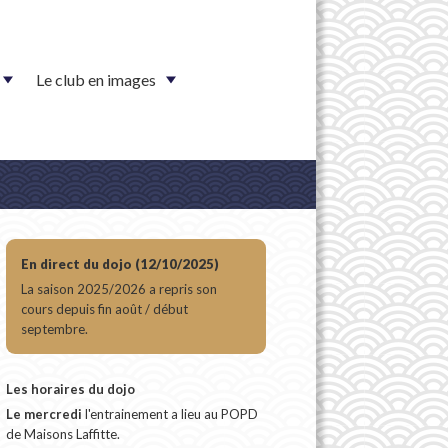
Le club en images
En direct du dojo (12/10/2025)
La saison 2025/2026 a repris son
cours depuis fin août / début
septembre.
Les horaires du dojo
Le mercredi
l'entrainement a lieu au POPD
de Maisons Laffitte.