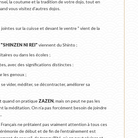
i, la coutume et la tradition de votre dojo, tout en
nd vous visitez d’autres dojos.
 jointes sur la cuisse et devant le ventre " vient de la
t
"SHINZEN NI REI"
viennent du Shinto ;
litaires ou dans les écoles ;
tes, avec des significations distinctes :
r les genoux ;
se vider, méditer, se décontracter, améliorer sa
ait quand on pratique
ZAZEN
, mais on peut ne pas les
 la méditation. On n'a pas forcément besoin de joindre
..
s Français ne prêtaient pas vraiment attention à tous ces
a cérémonie de début et de fin de l'entraînement est
nt de recueil, de tranquillité, où on peut réviser et