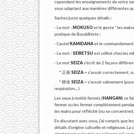
cependant les enseignements de votre sense
vous adaptant aux manières différentes qua
Sachez juste quelques détails :
- Le mot :
MOKUSO
et le geste " les mains
pratique de Bouddhiste ;
- L'autel
KAMIDANA
et le commandemen
- Le mot :
SEIRETSU
est utilisé chez les mi
- Le mot
SEIZA
s’écrit de 2 façons différen
* 正座
SEIZA
= s'assoir correctement, su
* 静坐
SEIZA
= s'assoir calmement (pour 
respiration... )
Les yeux à moitié fermés (
HANGAN
) se f
fermer ou les fermer complètement pendant
les mains pour réfléchir (ou se concentrer).
En discutant avec vous, j'ai compris que le
détails d’origine cultuelle et religieuse. L
simplement exécutée pour "marquer" un mome