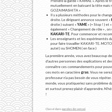
Prendre la garde « KAMAE ». Après le t
mutuellement en baissant la tête mais 
GOZAIMASHITA »
Il y a plusieurs méthodes pour le chan
droite. Le dirigeant annonce souvent «
droite ) suivant «
YAME
» (= Stop ! ) et 
également « Changement de rôle » , on ut
KAKARI-TE
. Pour commencer et recom
Les enseignants et les expérimentés 
pour faire travailler KAKARI-TE. MO
autel ) ou SHOMEN ( en face )
La première année, vous avez beaucoup de
d'autres personnes des explications et des
connaître ces commandements pour pouvoi
ces mots en caractère
gras
. Vous ne sere
professeur n'a pas besoin de vous répéter
monde, vous pratiqueriez sans problème da
et surtout prenez plaisir d'apprendre. N'h
!
Classé dans
paroles de sensei