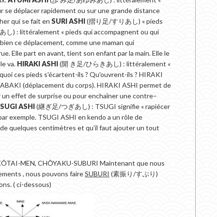
r se déplacer rapidement ou sur une grande distance
her qui se fait en
SURI ASHI
(摺り足/すりあし) « pieds
 littéralement « pieds qui accompagnent ou qui
 bien ce déplacement, comme une maman qui
e. Elle part en avant, tient son enfant par la main. Elle le
lle va.
HIRAKI ASHI
(開 き足/ひらきあし) : littéralement «
 quoi ces pieds s'écartent-ils ? Qu'ouvrent-ils ? HIRAKI
SABAKI (déplacement du corps). HIRAKI ASHI permet de
er un effet de surprise ou pour enchaîner une contre–
SUGI ASHI
(継ぎ足/つぎあし) : TSUGI signifie « rapiécer
», par exemple. TSUGI ASHI en kendo a un rôle de
t de quelques centimètres et qu'il faut ajouter un tout
ÔTAI-MEN, CHÔYAKU-SUBURI Maintenant que nous
ments , nous pouvons faire
SUBURI
(素振り/すぶり)
ons. ( ci-dessous)