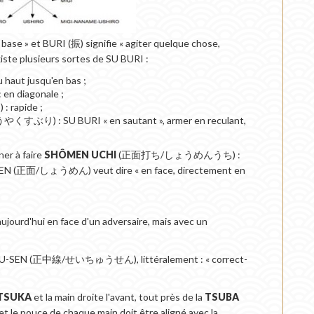
 « base » et BURI (振) signifie « agiter quelque chose,
existe plusieurs sortes de SU BURI :
t jusqu'en bas ;
 diagonale ;
apide ;
) : SU BURI « en sautant », armer en reculant,
er à faire
SHÔMEN UCHI
(正面打ち/しょうめんうち) :
MEN (正面/しょうめん) veut dire « en face, directement en
ujourd'hui en face d'un adversaire, mais avec un
ICHU-SEN (正中線/せいちゅうせん), littéralement : « correct-
TSUKA
et la main droite l'avant, tout près de la
TSUBA
x et le pouce de chaque main doit être aligné avec la