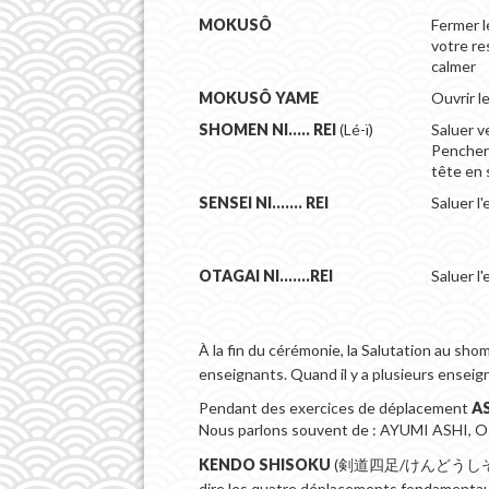
MOKUSÔ
Fermer l
votre re
calmer
MOKUSÔ YAME
Ouvrir l
SHOMEN NI..... REI
(Lé-ï)
Saluer v
Pencher 
tête en 
SENSEI NI....... REI
Saluer l
OTAGAI NI.......REI
Saluer l
À la fin du cérémonie, la Salutation au sh
enseignants. Quand il y a plusieurs enseig
Pendant des exercices de déplacement
A
Nous parlons souvent de : AYUMI ASHI, 
KENDO SHISOKU
(剣道四足/けんどうしそく) : lit
dire les quatre déplacements fondamenta