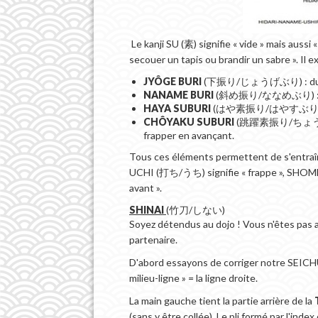
Le kanji SU (素) signifie « vide » mais aussi
secouer un tapis ou brandir un sabre ». Il 
JYÔGE BURI
(下振り/じょうげぶり) : du hau
NANAME BURI
(斜め振り/ななめぶり) : en
HAYA SUBURI
(はや素振り/はやすぶり) : r
CHÔYAKU SUBURI
(跳躍素振り/ちょうやくすぶり
frapper en avançant.
Tous ces éléments permettent de s'entraîn
UCHI (打ち/うち) signifie « frappe », SHO
avant ».
SHINAI
(竹刀/しない)
Soyez détendus au dojo ! Vous n'êtes pas a
partenaire.
D'abord essayons de corriger notre SE
milieu-ligne » = la ligne droite.
La main gauche tient la partie arrière de la
(sans y être collée). Le pli formé par l'inde