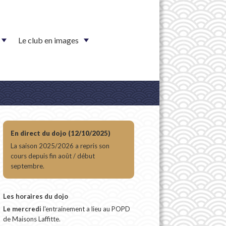
Le club en images
En direct du dojo (12/10/2025)
La saison 2025/2026 a repris son
cours depuis fin août / début
septembre.
Les horaires du dojo
Le mercredi
l'entrainement a lieu au POPD
de Maisons Laffitte.