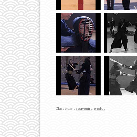
Classé dans
souvenirs
,
photos