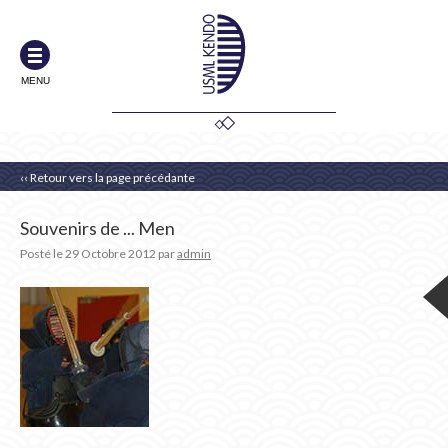
MENU
‹‹ Retour vers la page précédante
Souvenirs de ... Men
Posté le
29 Octobre 2012
par
admin