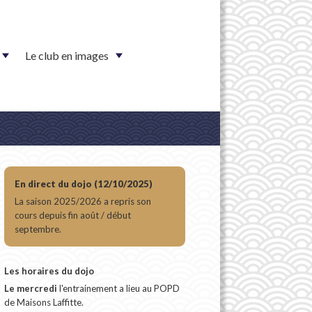
Le club en images
En direct du dojo (12/10/2025)
La saison 2025/2026 a repris son
cours depuis fin août / début
septembre.
Les horaires du dojo
Le mercredi
l'entrainement a lieu au POPD
de Maisons Laffitte.