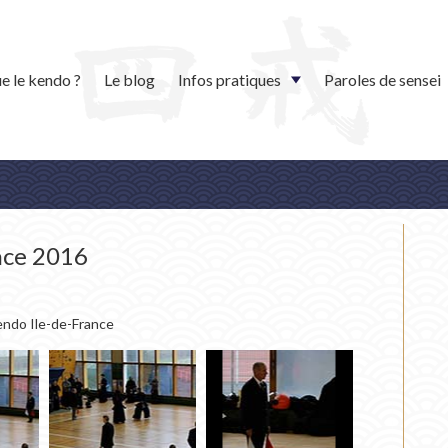
e le kendo ?
Le blog
Infos pratiques
Paroles de sensei
nce 2016
endo Ile-de-France